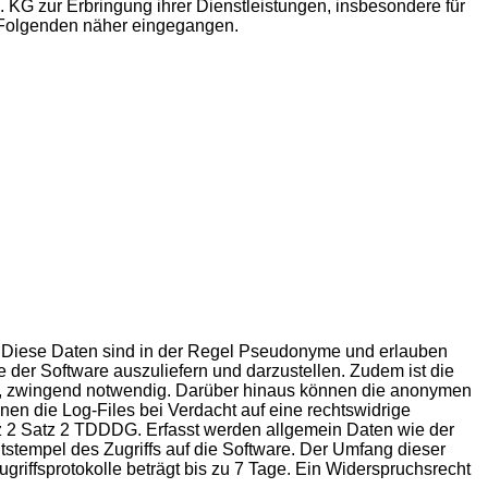
. KG zur Erbringung ihrer Dienstleistungen, insbesondere für
m Folgenden näher eingegangen.
st. Diese Daten sind in der Regel Pseudonyme und erlauben
e der Software auszuliefern und darzustellen. Zudem ist die
lle, zwingend notwendig. Darüber hinaus können die anonymen
en die Log-Files bei Verdacht auf eine rechtswidrige
atz 2 Satz 2 TDDDG. Erfasst werden allgemein Daten wie der
tempel des Zugriffs auf die Software. Der Umfang dieser
riffsprotokolle beträgt bis zu 7 Tage. Ein Widerspruchsrecht