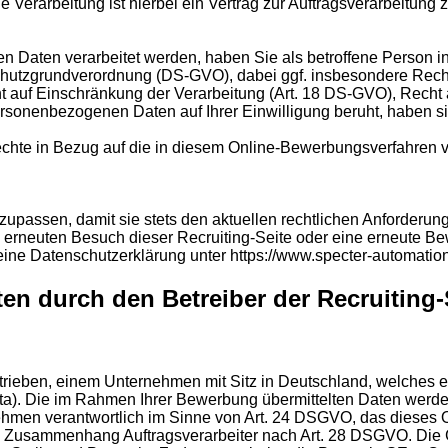
 Verarbeitung ist hierbei ein Vertrag zur Auftragsverarbeitung 
en Daten verarbeitet werden, haben Sie als betroffene Person
chutzgrundverordnung (DS-GVO), dabei ggf. insbesondere Recht
 auf Einschränkung der Verarbeitung (Art. 18 DS-GVO), Recht a
sonenbezogenen Daten auf Ihrer Einwilligung beruht, haben sie
echte in Bezug auf die in diesem Online-Bewerbungsverfahren 
nzupassen, damit sie stets den aktuellen rechtlichen Anforder
rneuten Besuch dieser Recruiting-Seite oder eine erneute Bew
meine Datenschutzerklärung unter https://www.specter-automati
en durch den Betreiber der Recruiting-
betrieben, einem Unternehmen mit Sitz in Deutschland, welch
ata). Die im Rahmen Ihrer Bewerbung übermittelten Daten werde
ehmen verantwortlich im Sinne von Art. 24 DSGVO, das dieses O
m Zusammenhang Auftragsverarbeiter nach Art. 28 DSGVO. Die Gr