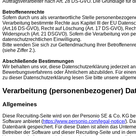
Auftragsverarbeiter nach Art. 28 DS-GVO. Die Grundlage für die
Betroffenenrechte
Sofern durch uns als verantwortliche Stelle personenbezogen
Verarbeitung bestimmte Rechte aus Kapitel III der EU Datens
(Art.16 DS-GVO), Recht auf Löschung (Art. 17 DS-GVO), Recht
Widerspruch (Art. 21 DSGVO). Sofern die Verarbeitung von per
datenschutzrechtlichen Einwilligung.
Bitte wenden Sie sich zur Geltendmachung Ihrer Betroffenenr
(siehe Ziffer 2.).
Abschließende Bestimmungen
Wir behalten uns vor, diese Datenschutzerklärung jederzeit a
Bewerbungsverfahrens oder Ähnlichem abzubilden. Für einen e
zu dieser Datenschutzerklärung lesen Sie bitte unsere allge
Verarbeitung (personenbezogener) Dat
Allgemeines
Diese Recruiting-Seite wird von der Personio SE & Co. KG 
Software anbietet (
https://www.personio.com/legal-notice/
). D
Datenbank gespeichert. Für diese Daten ist allein das Untern
Betreiber der Software und dieser Recruiting-Seite und in de