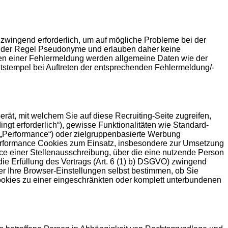
 zwingend erforderlich, um auf mögliche Probleme bei der
in der Regel Pseudonyme und erlauben daher keine
eten einer Fehlermeldung werden allgemeine Daten wie der
stempel bei Auftreten der entsprechenden Fehlermeldung/-
rät, mit welchem Sie auf diese Recruiting-Seite zugreifen,
gt erforderlich“), gewisse Funktionalitäten wie Standard-
(„Performance“) oder zielgruppenbasierte Werbung
 Performance Cookies zum Einsatz, insbesondere zur Umsetzung
ce einer Stellenausschreibung, über die eine nutzende Person
 die Erfüllung des Vertrags (Art. 6 (1) b) DSGVO) zwingend
er Ihre Browser-Einstellungen selbst bestimmen, ob Sie
ookies zu einer eingeschränkten oder komplett unterbundenen