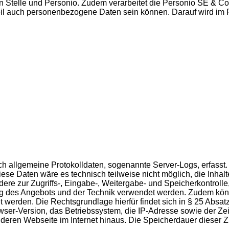
en Stelle und Personio. Zudem verarbeitet die Personio SE & Co
 Teil auch personenbezogene Daten sein können. Darauf wird i
isch allgemeine Protokolldaten, sogenannte Server-Logs, erfas
se Daten wäre es technisch teilweise nicht möglich, die Inhalt
dere zur Zugriffs-, Eingabe-, Weitergabe- und Speicherkontro
ung des Angebots und der Technik verwendet werden. Zudem könn
et werden. Die Rechtsgrundlage hierfür findet sich in § 25 Abs
-Version, das Betriebssystem, die IP-Adresse sowie der Zeits
eren Webseite im Internet hinaus. Die Speicherdauer dieser Zug