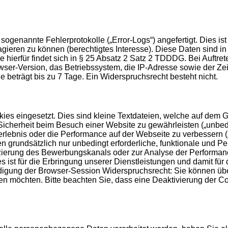
genannte Fehlerprotokolle („Error-Logs“) angefertigt. Dies ist
agieren zu können (berechtigtes Interesse). Diese Daten sind 
 hierfür findet sich in § 25 Absatz 2 Satz 2 TDDDG. Bei Auftr
-Version, das Betriebssystem, die IP-Adresse sowie der Zeit
le beträgt bis zu 7 Tage. Ein Widerspruchsrecht besteht nicht.
es eingesetzt. Dies sind kleine Textdateien, welche auf dem Ge
icherheit beim Besuch einer Website zu gewährleisten („unbedin
erlebnis oder die Performance auf der Webseite zu verbessern 
men grundsätzlich nur unbedingt erforderliche, funktionale und
fizierung des Bewerbungskanals oder zur Analyse der Performan
s ist für die Erbringung unserer Dienstleistungen und damit für
endigung der Browser-Session Widerspruchsrecht: Sie können üb
n möchten. Bitte beachten Sie, dass eine Deaktivierung der C