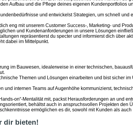
en Aufbau und die Pflege deines eigenen Kundenportfolios und
undenbedürfnisse und entwickelst Strategien, um schnell und 
 dich eng mit unserem Customer Success-, Marketing- und Prod
glichen und Kundenanforderungen in unsere Lösungen einfließ
altungen repräsentierst du specter und informierst dich über a
 dabei im Mittelpunkt.
ung im Bauwesen, idealerweise in einer technischen, bauausfüh
ut.
technische Themen und Lösungen einarbeiten und bist sicher i
n und internen Teams auf Augenhöhe kommunizierst, technisch
Hands-on“-Mentalität mit, packst Herausforderungen an und entw
ungsorientiert, behältst auch in anspruchsvollen Projekten den Üb
chkenntnisse ermöglichen es dir, sowohl mit Kunden als auch m
 dir bieten!