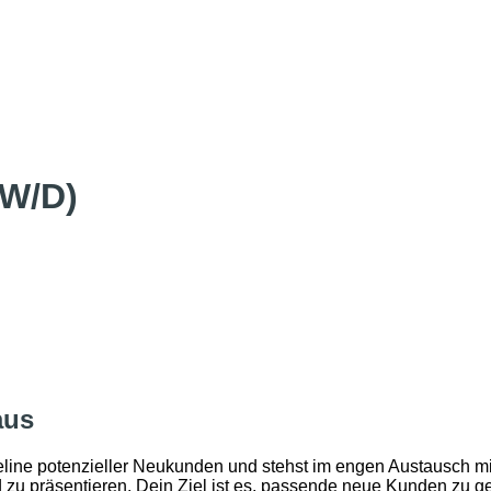
/W/D)
aus
line potenzieller Neukunden und stehst im engen Austausch mi
 zu präsentieren. Dein Ziel ist es, passende neue Kunden zu ge