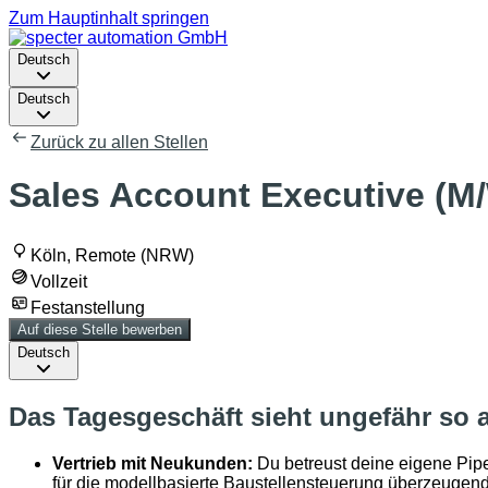
Zum Hauptinhalt springen
Deutsch
Deutsch
Zurück zu allen Stellen
Sales Account Executive (M
Köln, Remote (NRW)
Vollzeit
Festanstellung
Auf diese Stelle bewerben
Deutsch
Das Tagesgeschäft sieht ungefähr so 
Vertrieb mit Neukunden:
Du betreust deine eigene Pipe
für die modellbasierte Baustellensteuerung überzeugend